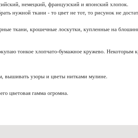
ссийский, немецкий, французский и японский хлопок.
рать нужной ткани - то цвет не тот, то рисунок не дост
арные ткани, крошечные лоскутки, купленные на блошин
окупаю тонкое хлопчато-бумажное кружево. Некоторым ку
м, вышивать узоры и цветы нитками мулине.
го цветовая гамма огромна.