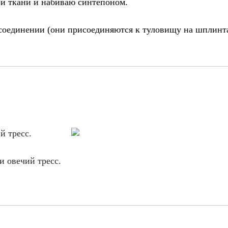
ой ткани и набиваю синтепоном.
соединении (они присоединяются к туловищу на шплинтах
й тресс.
и овечий тресс.