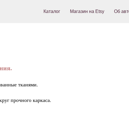
Каталог
Магазин на Etsy
Об авт
ния.
рованные тканями.
руг прочного каркаса.